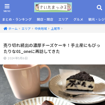
まとめ・ランキング
開店・閉店
エリア
グルメ
観光・レジ
ホーム
エリア
中央地域
上尾市
売り切れ続出の濃厚チーズケーキ！手土産にもぴっ
たりな01_oneに再訪してきた
2024年5月6日