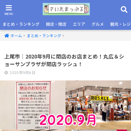
まとめ・ランキング
開店・閉店
エリア
グルメ
観光・レジ
ホーム
まとめ・ランキング
上尾市｜2020年9月に閉店のお店まとめ！丸広＆シ
ョーサンプラザが閉店ラッシュ！
2020年9月8日