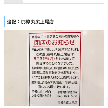
追記：京樽 丸広上尾店