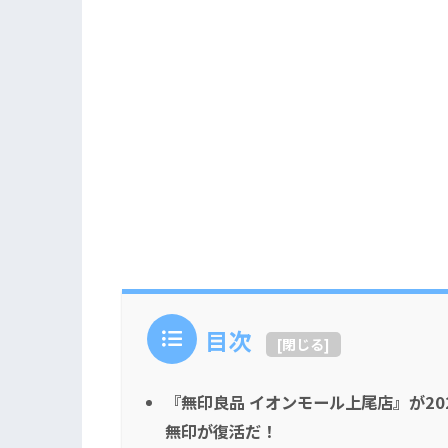
目次
[
閉じる
]
『無印良品 イオンモール上尾店』が2
無印が復活だ！