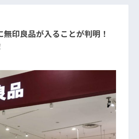
に無印良品が入ることが判明！
！