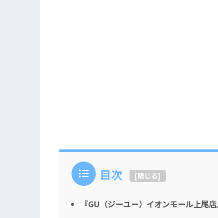
目次
[
閉じる
]
『GU（ジーユー）イオンモール上尾店