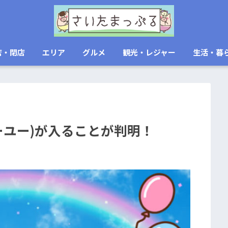
店・閉店
エリア
グルメ
観光・レジャー
生活・暮
ーユー)が入ることが判明！