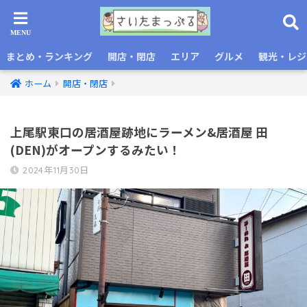
まとめ・ランキング
開店・閉店
エリア
グルメ
観光・レジ
ホーム
開店・閉店
上尾駅東口の居酒屋跡地にラーメン&居酒屋 田
(DEN)がオープンするみたい！
2024年11月30日