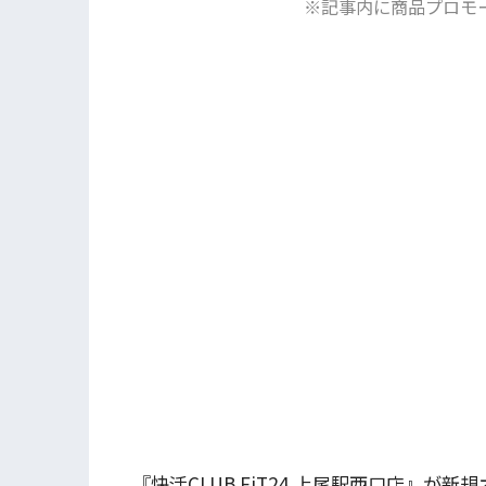
※記事内に商品プロモ
『快活CLUB FiT24 上尾駅西口店』が