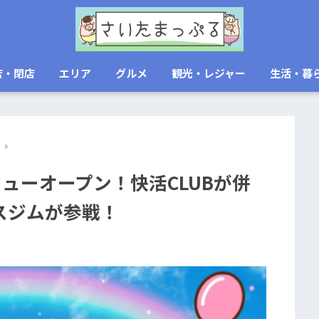
店・閉店
エリア
グルメ
観光・レジャー
生活・暮
レ
ニューオープン！快活CLUBが併
スジムが参戦！