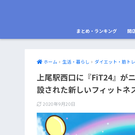
まとめ・ランキング
開
ホーム
生活・暮らし
ダイエット・筋ト
上尾駅西口に『FiT24』が
設された新しいフィットネ
2020年9月20日