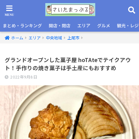
まとめ・ランキング
開店・閉店
エリア
グルメ
観光・レジ
ホーム
エリア
中央地域
上尾市
グランドオープンした菓子屋 hoTAteでテイクアウ
ト！手作りの焼き菓子は手土産にもおすすめ
2022年9月8日