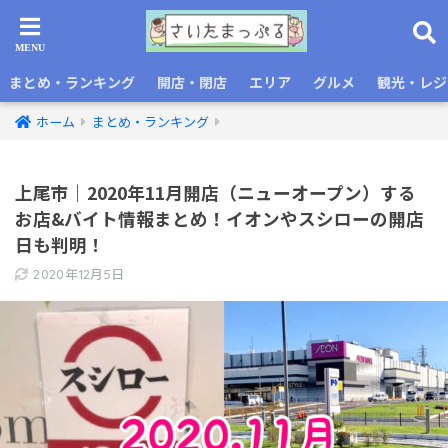
まとめ・ランキング
開店・閉店
エリア
グルメ
観光・レジ
ホーム
まとめ・ランキング
上尾市｜2020年11月開店（ニューオープン）する
お店&バイト情報まとめ！イオンやスシローの開店
日も判明！
2020年12月5日