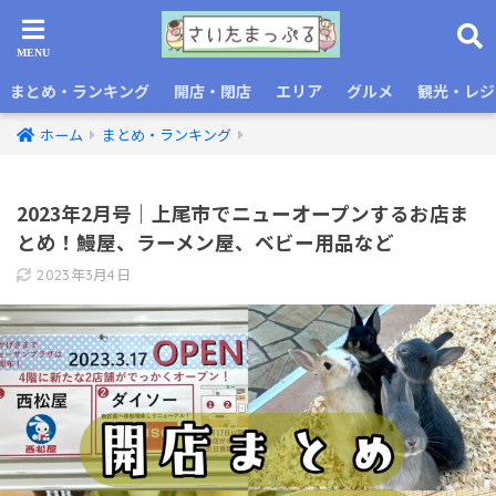
まとめ・ランキング
開店・閉店
エリア
グルメ
観光・レジ
ホーム
まとめ・ランキング
2023年2月号｜上尾市でニューオープンするお店ま
とめ！鰻屋、ラーメン屋、ベビー用品など
2023年3月4日