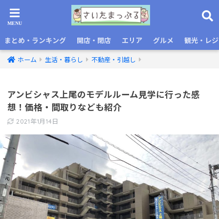
まとめ・ランキング
開店・閉店
エリア
グルメ
観光・レジ
ホーム
生活・暮らし
不動産・引越し
アンビシャス上尾のモデルルーム見学に行った感
想！価格・間取りなども紹介
2021年1月14日