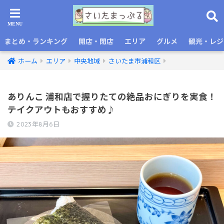
まとめ・ランキング
開店・閉店
エリア
グルメ
観光・レジ
ホーム
エリア
中央地域
さいたま市浦和区
ありんこ 浦和店で握りたての絶品おにぎりを実食！
テイクアウトもおすすめ♪
2023年8月6日