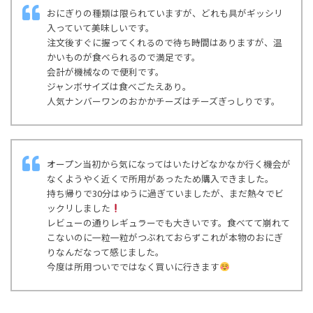
おにぎりの種類は限られていますが、どれも具がギッシリ
入っていて美味しいです。
注文後すぐに握ってくれるので待ち時間はありますが、温
かいものが食べられるので満足です。
会計が機械なので便利です。
ジャンボサイズは食べごたえあり。
人気ナンバーワンのおかかチーズはチーズぎっしりです。
オープン当初から気になってはいたけどなかなか行く機会が
なくようやく近くで所用があったため購入できました。
持ち帰りで30分はゆうに過ぎていましたが、まだ熱々でビ
ックリしました
レビューの通りレギュラーでも大きいです。食べてて崩れて
こないのに一粒一粒がつぶれておらずこれが本物のおにぎ
りなんだなって感じました。
今度は所用ついでではなく買いに行きます