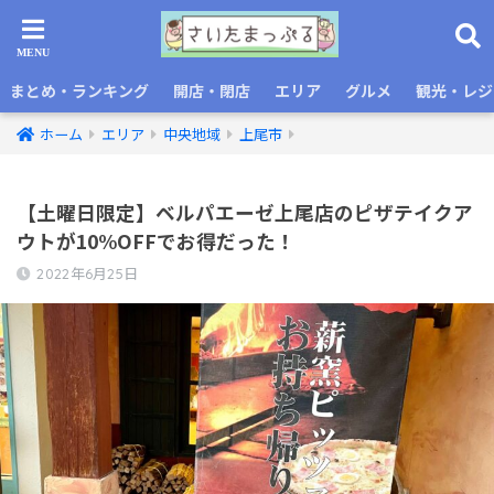
まとめ・ランキング
開店・閉店
エリア
グルメ
観光・レジ
ホーム
エリア
中央地域
上尾市
【土曜日限定】ベルパエーゼ上尾店のピザテイクア
ウトが10%OFFでお得だった！
2022年6月25日