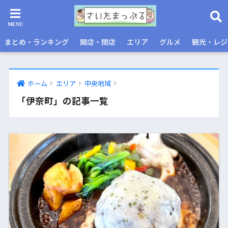
まとめ・ランキング
開店・閉店
エリア
グルメ
観光・レジ
ホーム
エリア
中央地域
「伊奈町」の記事一覧