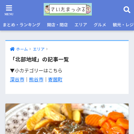
まとめ・ランキング
開店・閉店
エリア
グルメ
観光・レジ
ホーム
エリア
「北部地域」の記事一覧
▼小カテゴリーはこちら
深谷市
｜
熊谷市
｜
寄居町