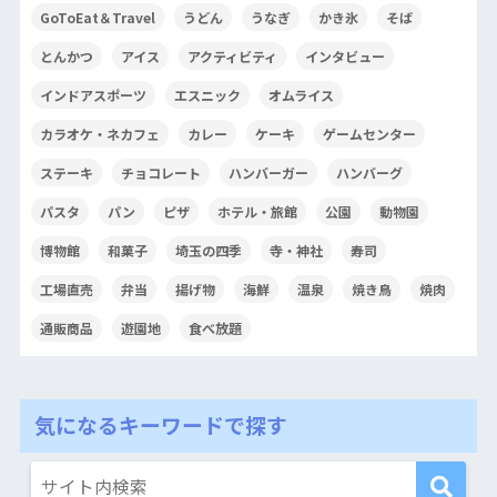
GoToEat＆Travel
うどん
うなぎ
かき氷
そば
とんかつ
アイス
アクティビティ
インタビュー
インドアスポーツ
エスニック
オムライス
カラオケ・ネカフェ
カレー
ケーキ
ゲームセンター
ステーキ
チョコレート
ハンバーガー
ハンバーグ
パスタ
パン
ピザ
ホテル・旅館
公園
動物園
博物館
和菓子
埼玉の四季
寺・神社
寿司
工場直売
弁当
揚げ物
海鮮
温泉
焼き鳥
焼肉
通販商品
遊園地
食べ放題
気になるキーワードで探す