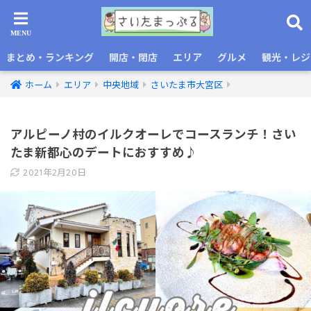
まとめ・ランキング
開店・閉店
エリア
グルメ
観光・レジ
ホーム
エリア
中央地域
さいたま市大宮区
アルピーノ村のイルクオーレでコースランチ！さい
たま新都心のデートにおすすめ♪
2021年2月20日