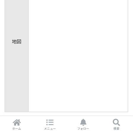
地図
▼駐車場はお店の左側。さいたま新都心駅からまっすぐ向
ホーム
メニュー
フォロー
検索
かうなら左折です。逆方面から来る方は写真手前の小道か