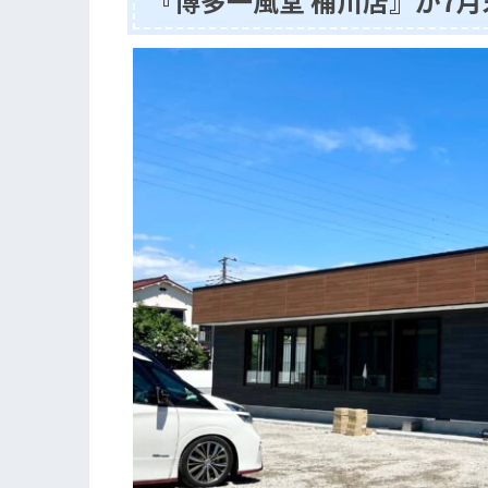
『博多一風堂 桶川店』が7