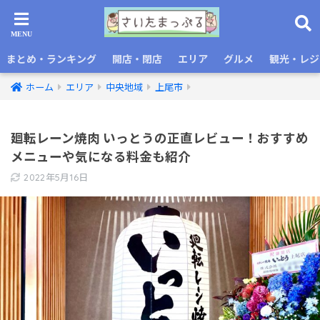
まとめ・ランキング
開店・閉店
エリア
グルメ
観光・レジ
ホーム
エリア
中央地域
上尾市
廻転レーン焼肉 いっとうの正直レビュー！おすすめ
メニューや気になる料金も紹介
2022年5月16日