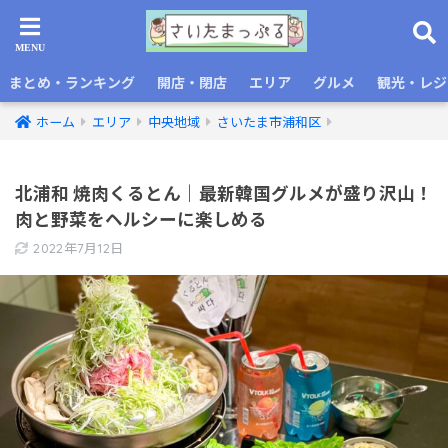
まとめ・ランキング
開店・閉店
エリア
グルメ
観光・レジ
ホーム
エリア
中央地域
さいたま市浦和区
北浦和 焼肉くるとん｜最新韓国グルメが盛り沢山！
肉と野菜をヘルシーに楽しめる
2022年7月12日