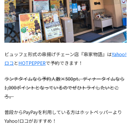
ビュッフェ形式の串揚げチェーン店『串家物語』は
Yahoo!
ロコ
と
HOTPEPPER
で予約できます！
ランチタイムなら予約人数×500pt、ディナータイムなら
1,000ポイントとなっているのでぜひトライしたいとこ
ろ。
普段からPayPayを利用している方はホットペッパーより
Yahoo!ロコがおすすめ！