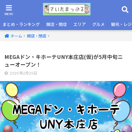
まとめ・ランキング
開店・閉店
エリア
グルメ
観光・レジ
ホーム
開店・閉店
MEGAドン・キホーテUNY本庄店(仮)が5月中旬ニ
ューオープン！
2020年2月25日