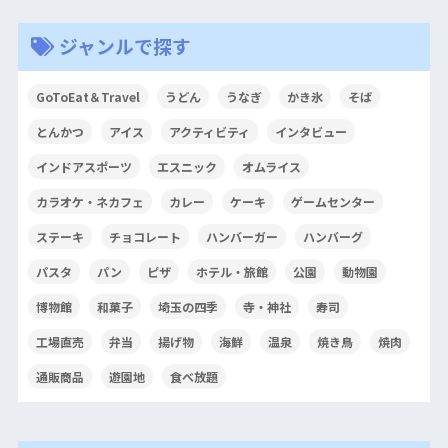
ジャンルで探す
GoToEat＆Travel
うどん
うなぎ
かき氷
そば
とんかつ
アイス
アクティビティ
インタビュー
インドアスポーツ
エスニック
オムライス
カラオケ・ネカフェ
カレー
ケーキ
ゲームセンター
ステーキ
チョコレート
ハンバーガー
ハンバーグ
パスタ
パン
ピザ
ホテル・旅館
公園
動物園
博物館
和菓子
埼玉の四季
寺・神社
寿司
工場直売
弁当
揚げ物
海鮮
温泉
焼き鳥
焼肉
通販商品
遊園地
食べ放題