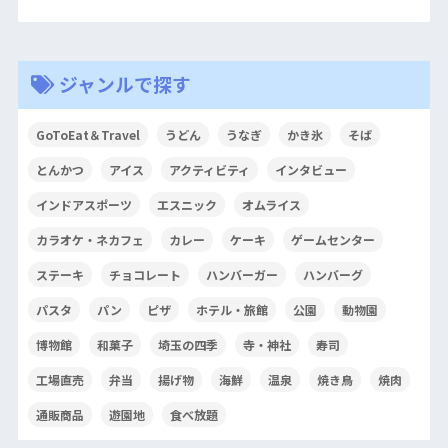
ジャンルで探す
GoToEat＆Travel
うどん
うなぎ
かき氷
そば
とんかつ
アイス
アクティビティ
インタビュー
インドアスポーツ
エスニック
オムライス
カラオケ・ネカフェ
カレー
ケーキ
ゲームセンター
ステーキ
チョコレート
ハンバーガー
ハンバーグ
パスタ
パン
ピザ
ホテル・旅館
公園
動物園
博物館
和菓子
埼玉の四季
寺・神社
寿司
工場直売
弁当
揚げ物
海鮮
温泉
焼き鳥
焼肉
通販商品
遊園地
食べ放題