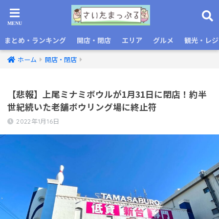
まとめ・ランキング
開店・閉店
エリア
グルメ
観光・レジ
ホーム
開店・閉店
【悲報】上尾ミナミボウルが1月31日に閉店！約半
世紀続いた老舗ボウリング場に終止符
2022年1月16日