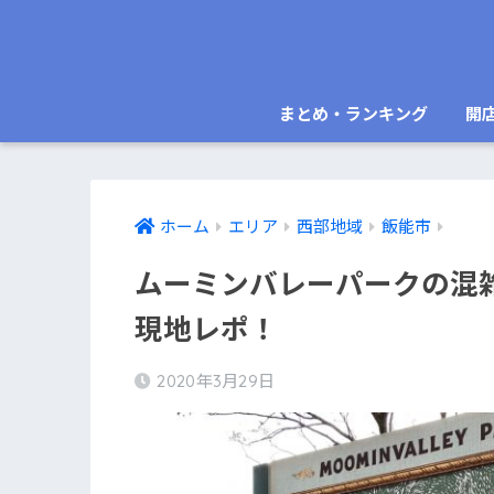
まとめ・ランキング
開
ホーム
エリア
西部地域
飯能市
ムーミンバレーパークの混
現地レポ！
2020年3月29日