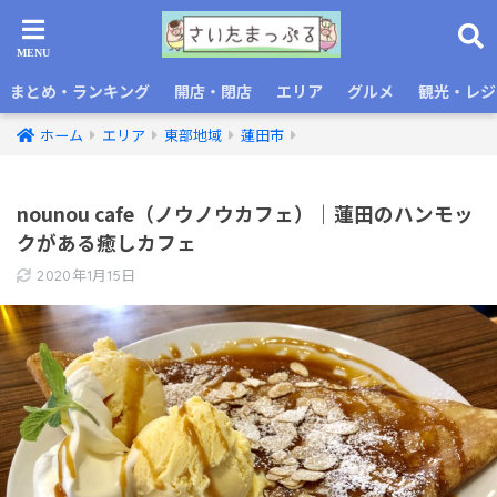
まとめ・ランキング
開店・閉店
エリア
グルメ
観光・レジ
ホーム
エリア
東部地域
蓮田市
nounou cafe（ノウノウカフェ）｜蓮田のハンモッ
クがある癒しカフェ
2020年1月15日