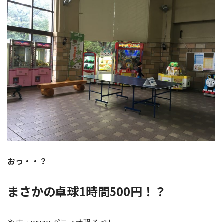
おっ・・？
まさかの卓球1時間500円！？
やすっwww パティオ恐るべし。