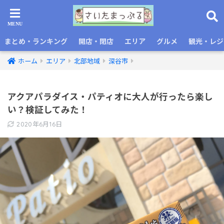
まとめ・ランキング
開店・閉店
エリア
グルメ
観光・レジ
ホーム
エリア
北部地域
深谷市
アクアパラダイス・パティオに大人が行ったら楽し
い？検証してみた！
2020年6月16日