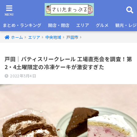
まとめ・ランキング
開店・閉店
エリア
グルメ
観光・レジ
ホーム
エリア
中央地域
戸田市
戸田｜パティスリークレール 工場直売会を調査！第
2・4土曜限定の冷凍ケーキが激安すぎた
2022年3月4日