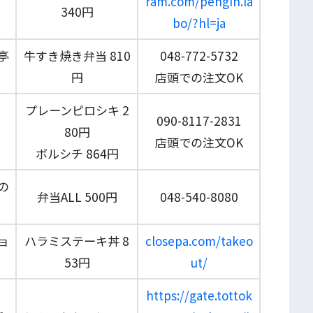
ram.com/pengin.la
340円
bo/?hl=ja
亭
牛すき焼き弁当 810
048-772-5732
円
店頭での注文OK
プレーンピロシキ 2
090-8117-2831
80円
店頭での注文OK
ボルシチ 864円
の
弁当ALL 500円
048-540-8080
ョ
ハラミステーキ丼 8
closepa.com/takeo
53円
ut/
https://gate.tottok