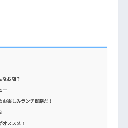
んなお店？
ュー
のお楽しみランチ御膳だ！
ミ
がオススメ！