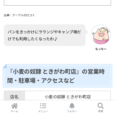
出典：グーグルの口コミ
パンをきっかけにラウンジやキャンプ場だ
けでも利用したくなったわ♪
もっちー
『小麦の奴隷 ときがわ町店』の営業時
間・駐車場・アクセスなど
店名
小麦の奴隷 ときがわ町店
埼玉県比企郡ときがわ町本郷930-1 ときたま
住所
ホーム
メニュー
フォロー
検索