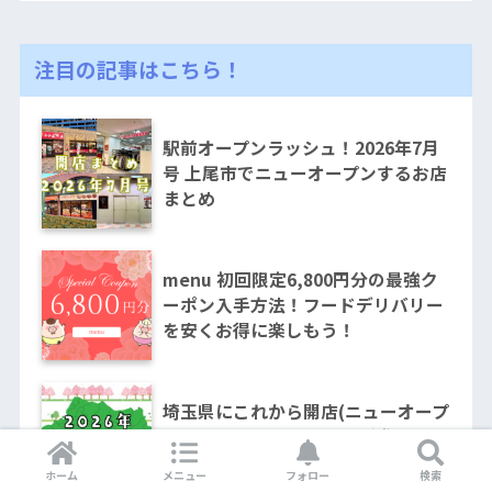
注目の記事はこちら！
駅前オープンラッシュ！2026年7月
号 上尾市でニューオープンするお店
まとめ
menu 初回限定6,800円分の最強ク
ーポン入手方法！フードデリバリー
を安くお得に楽しもう！
埼玉県にこれから開店(ニューオープ
ン)するお店&オープニング求人まと
め！
ホーム
メニュー
フォロー
検索