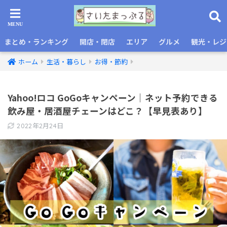
まとめ・ランキング
開店・閉店
エリア
グルメ
観光・レジ
ホーム
生活・暮らし
お得・節約
Yahoo!ロコ GoGoキャンペーン｜ネット予約できる
飲み屋・居酒屋チェーンはどこ？【早見表あり】
2022年2月24日