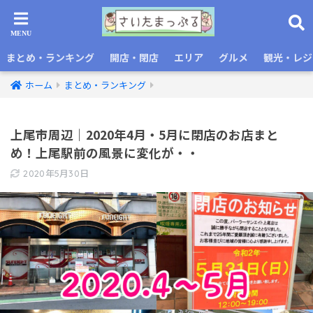
まとめ・ランキング
開店・閉店
エリア
グルメ
観光・レジ
ホーム
まとめ・ランキング
上尾市周辺｜2020年4月・5月に閉店のお店まと
め！上尾駅前の風景に変化が・・
2020年5月30日