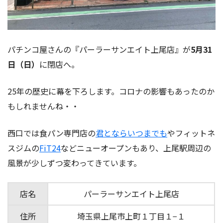
パチンコ屋さんの『パーラーサンエイト上尾店』が
5月31
日（日）
に閉店へ。
25年の歴史に幕を下ろします。コロナの影響もあったのか
もしれませんね・・
西口では食パン専門店の
君とならいつまでも
やフィットネ
スジムの
FiT24
などニューオープンもあり、上尾駅周辺の
風景が少しずつ変わってきています。
店名
パーラーサンエイト上尾店
住所
埼玉県上尾市上町１丁目１−１