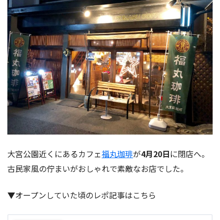
大宮公園近くにあるカフェ
福丸珈琲
が
4月20日
に閉店へ。
古民家風の佇まいがおしゃれで素敵なお店でした。
▼オープンしていた頃のレポ記事はこちら