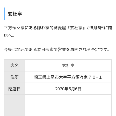
玄杜亭
平方領々家にある隠れ家的蕎麦屋『玄杜亭』が
5月6日
に閉
店へ。
今後は地元である春日部市で営業を再開される予定です。
店名
玄杜亭
住所
埼玉県上尾市大字平方領々家７０−１
閉店日
2020年5月6日