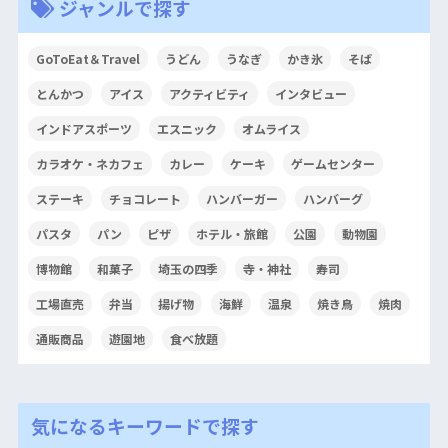
ジャンルで探す
GoToEat＆Travel
うどん
うなぎ
かき氷
そば
とんかつ
アイス
アクティビティ
インタビュー
インドアスポーツ
エスニック
オムライス
カラオケ・ネカフェ
カレー
ケーキ
ゲームセンター
ステーキ
チョコレート
ハンバーガー
ハンバーグ
パスタ
パン
ピザ
ホテル・旅館
公園
動物園
博物館
和菓子
埼玉の四季
寺・神社
寿司
工場直売
弁当
揚げ物
海鮮
温泉
焼き鳥
焼肉
通販商品
遊園地
食べ放題
気になるキーワードで探す