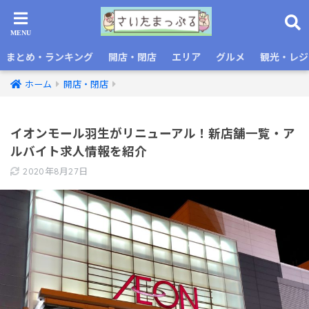
まとめ・ランキング
開店・閉店
エリア
グルメ
観光・レジ
ホーム
開店・閉店
イオンモール羽生がリニューアル！新店舗一覧・ア
ルバイト求人情報を紹介
2020年8月27日