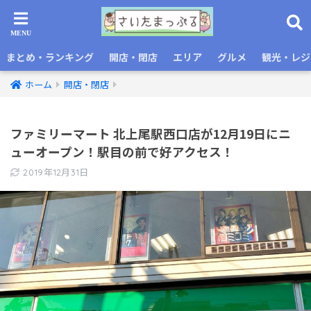
まとめ・ランキング
開店・閉店
エリア
グルメ
観光・レジ
ホーム
開店・閉店
ファミリーマート 北上尾駅西口店が12月19日にニ
ューオープン！駅目の前で好アクセス！
2019年12月31日