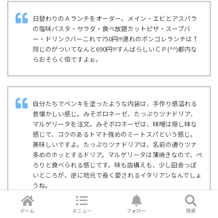
日替わりのＡランチをオーダー。メイン・エビとアスパラ
の塩味パスタ・サラダ・食べ放題カットピザ・スープバ
ー・ドリンクバーこれで750円!!!連れのボンゴレランチは↑
同じのがついてなんと690円!!!すんばらしいＣＰ(^^)都内な
らおそらく倍ですよぉ。
自分たちでペンキを塗ったような内装は、手作り感溢れる
昔懐かしい感じ。みそボロネーゼ、たっぷりツナドリア、
マルゲリータを注文。みそボロネーゼは、味噌は隠し味な
感じで、コクのあるトマト強めのミートスパという感じ。
美味しいですよ。たっぷりツナドリアは、名前の通りツナ
多めのホッとするドリア。マルゲリータは薄焼きなので、ぺ
ろりと食べられる感じです。味も店構えも、少し田舎っぽ
いところが、逆に地元で長く愛されるイタリアンなんでしょ
うね。
ホーム
メニュー
フォロー
検索