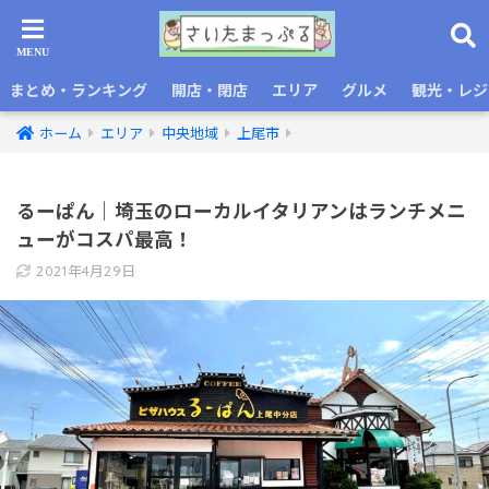
まとめ・ランキング
開店・閉店
エリア
グルメ
観光・レジ
ホーム
エリア
中央地域
上尾市
るーぱん｜埼玉のローカルイタリアンはランチメニ
ューがコスパ最高！
2021年4月29日