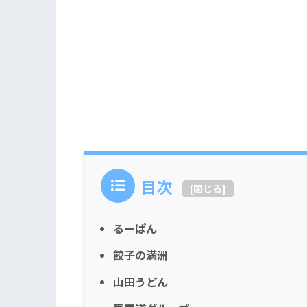
目次
[
閉じる
]
るーぱん
餃子の満洲
山田うどん