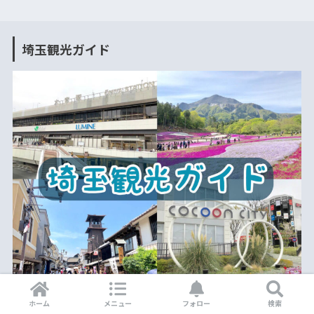
埼玉観光ガイド
▶︎埼玉観光で行き先に困ったらこちら！
ホーム
メニュー
フォロー
検索