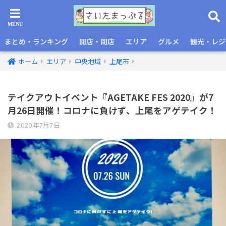
まとめ・ランキング
開店・閉店
エリア
グルメ
観光・レジ
ホーム
エリア
中央地域
上尾市
テイクアウトイベント『AGETAKE FES 2020』が7
月26日開催！コロナに負けず、上尾をアゲテイク！
2020年7月7日