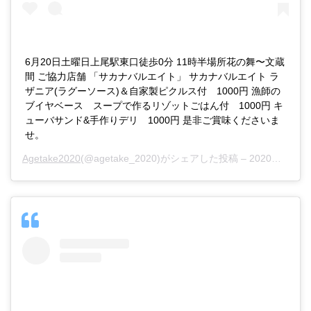
6月20日土曜日上尾駅東口徒歩0分 11時半場所花の舞〜文蔵
間 ご協力店舗 「サカナバルエイト」 サカナバルエイト ラ
ザニア(ラグーソース)＆自家製ピクルス付 1000円 漁師の
ブイヤベース スープで作るリゾットごはん付 1000円 キ
ューバサンド&手作りデリ 1000円 是非ご賞味くださいま
せ。
Agetake2020
(@agetake_2020)がシェアした投稿 –
2020年 6月月19日午前2時14分PDT