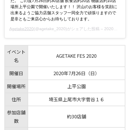
た。 この度7月26日約30店舗 飲食店約20店 物販店約10店
場所上平公園で開催いたします！！ 沢山のお客様を笑顔に
出来るようご協力店舗スタッフ一同全力で頑張りますので
是非ともご来店心からお待ちしております。
Agetake2020
(@agetake_2020)がシェアした投稿 –
2020年 7月月3日午後10時03分PDT
イベント
AGETAKE FES 2020
名
開催日
2020年7月26日（日）
開催場所
上平公園
住所
埼玉県上尾市大字菅谷１６
参加店舗
約30店舗
数