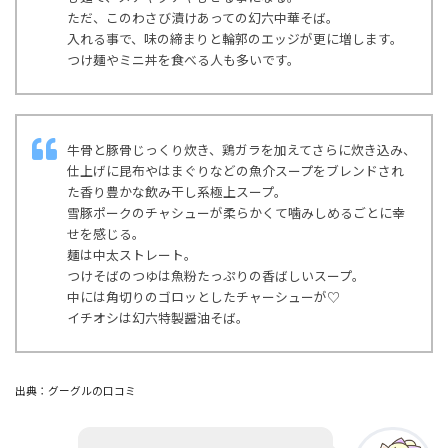
ただ、このわさび漬けあっての幻六中華そば。
入れる事で、味の締まりと輪郭のエッジが更に増します。
つけ麺やミニ丼を食べる人も多いです。
牛骨と豚骨じっくり炊き、鶏ガラを加えてさらに炊き込み、
仕上げに昆布やはまぐりなどの魚介スープをブレンドされ
た香り豊かな飲み干し系極上スープ。
雪豚ポークのチャシューが柔らかくて噛みしめるごとに幸
せを感じる。
麺は中太ストレート。
つけそばのつゆは魚粉たっぷりの香ばしいスープ。
中には角切りのゴロッとしたチャーシューが♡
イチオシは幻六特製醤油そば。
出典：グーグルの口コミ