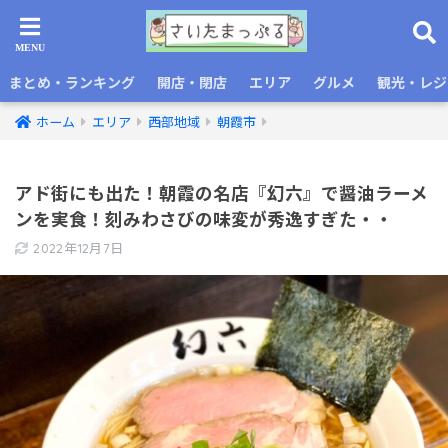
まとめ・ランキング
開店・閉店
エリア
グルメ
観光・レジ
ホーム
エリア
西部地域
朝霞市
アド街にも出た！朝霞の名店『幻六』で醤油ラーメ
ンを実食！刻みわさびの味変が秀逸すぎた・・
2022年12月7日