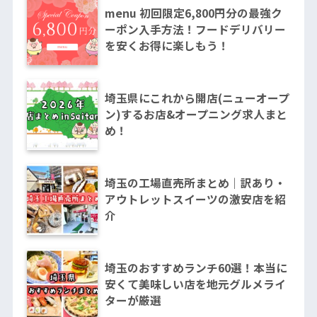
menu 初回限定6,800円分の最強ク
ーポン入手方法！フードデリバリー
を安くお得に楽しもう！
埼玉県にこれから開店(ニューオープ
ン)するお店&オープニング求人まと
め！
埼玉の工場直売所まとめ｜訳あり・
アウトレットスイーツの激安店を紹
介
埼玉のおすすめランチ60選！本当に
安くて美味しい店を地元グルメライ
ターが厳選