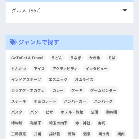
ジャンルで探す
GoToEat＆Travel
うどん
うなぎ
かき氷
そば
とんかつ
アイス
アクティビティ
インタビュー
インドアスポーツ
エスニック
オムライス
カラオケ・ネカフェ
カレー
ケーキ
ゲームセンター
ステーキ
チョコレート
ハンバーガー
ハンバーグ
パスタ
パン
ピザ
ホテル・旅館
公園
動物園
博物館
和菓子
埼玉の四季
寺・神社
寿司
工場直売
弁当
揚げ物
海鮮
温泉
焼き鳥
焼肉