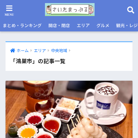
まとめ・ランキング
開店・閉店
エリア
グルメ
観光・レジ
ホーム
エリア
中央地域
「鴻巣市」の記事一覧