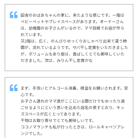
田舎のおばあちゃんの家に、来たような感じです。一階は
ベビーベットやプレイスペースがあります。オーナーさん
は、幼稚園のお子さんがいるので、ママ目線でお店が作ら
れています。
又2階は、広く、のんびりゆっくりおしゃべり出来て違う時
間が、流れているようです。サバ干し定食をいただきました
が、ボリュームもあり皮は、香ばしくとても美味しくいた
だきました。次は、みりん干し定食かな
まず、手洗いとアルコール消毒、検温をお願いされます。安
心です。
お子さん連れのママ達がここにいる間だけでもゆったり過
ごせるようにという思いを込めた店名の表すとおり、キッ
ズスペースが広くとってあります。
干物はお取り寄せでとても美味しいです。
ココノマランチも私が行ったときは、ロールキャベツアレ
ンジでした。