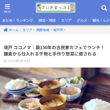
まとめ・ランキング
開店・閉店
エリア
グルメ
観光・レジ
ホーム
エリア
西部地域
坂戸市
坂戸 ココノマ｜築150年の古民家カフェでランチ！
鎌倉から仕入れる干物と手作り惣菜に癒される
2023年1月18日