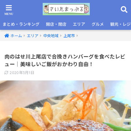
まとめ・ランキング
開店・閉店
エリア
グルメ
観光・レジ
ホーム
エリア
中央地域
上尾市
肉のはせ川上尾店で合挽きハンバーグを食べたレビ
ュー｜美味しいご飯がおかわり自由！
2020年3月1日