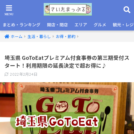
まとめ・ランキング
開店・閉店
エリア
グルメ
観光・レジ
ホーム
生活・暮らし
お得・節約
埼玉県 GoToEatプレミアム付食事券の第三期受付ス
タート！利用期限の延長決定で超お得に♪
2022年2月24日