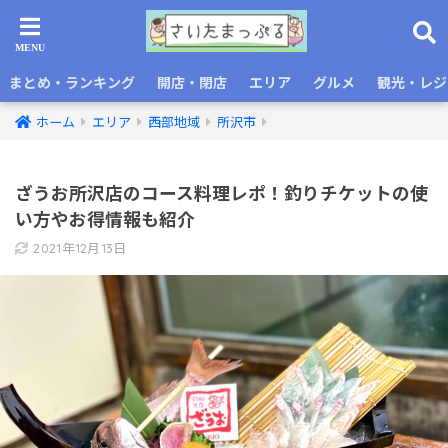
まとめ・ランキング
開店・閉店
エリア
グルメ
観光・レジ
ホーム
エリア
西部地域
所沢市
ざうお所沢店のコース料理レポ！釣りチケットの使
い方やお得情報も紹介
2021年12月13日