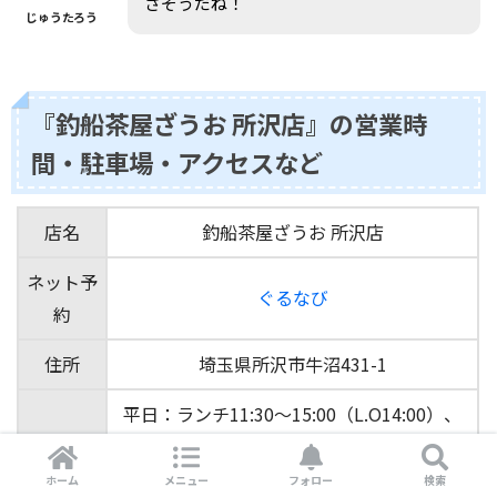
さそうだね！
じゅうたろう
『釣船茶屋ざうお 所沢店』の営業時
間・駐車場・アクセスなど
店名
釣船茶屋ざうお 所沢店
ネット予
ぐるなび
約
住所
埼玉県所沢市牛沼431-1
平日：ランチ11:30～15:00（L.O14:00）、
営業時間
ディナー17:00～21:00（L.O20:00）
土日祝日：11:30～22:00（L.O.21:00）
ホーム
メニュー
フォロー
検索