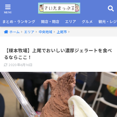
まとめ・ランキング
開店・閉店
エリア
グルメ
観光・レジ
ホーム
エリア
中央地域
上尾市
【榎本牧場】上尾でおいしい濃厚ジェラートを食べ
るならここ！
2020年6月16日