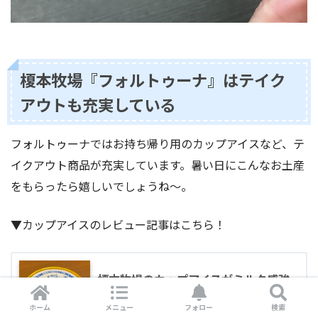
榎本牧場『フォルトゥーナ』はテイク
アウトも充実している
フォルトゥーナではお持ち帰り用のカップアイスなど、テ
イクアウト商品が充実しています。暑い日にこんなお土産
をもらったら嬉しいでしょうね〜。
▼カップアイスのレビュー記事はこちら！
榎本牧場のカップアイスがミルク感強
めで激ウマ！通販&上尾駅ニューデイズ
ホーム
メニュー
フォロー
検索
でも購入できます