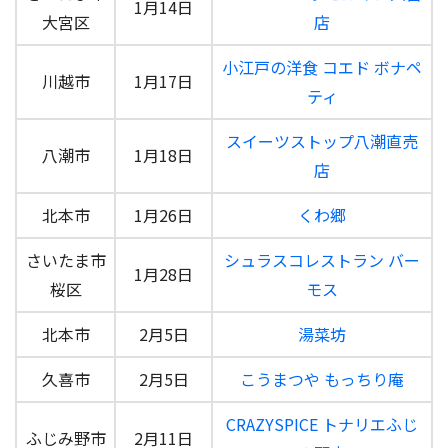
1月14日
大宮区
店
小江戸の洋食 コエド ボナペ
川越市
1月17日
ティ
スイーツストップ八潮直売
八潮市
1月18日
店
北本市
1月26日
くわ郷
さいたま市
シュラスコレストラン バー
1月28日
桜区
モス
北本市
2月5日
湯菜坊
久喜市
2月5日
こうまつや もっちり庵
CRAZYSPICE トナリエふじ
ふじみ野市
2月11日