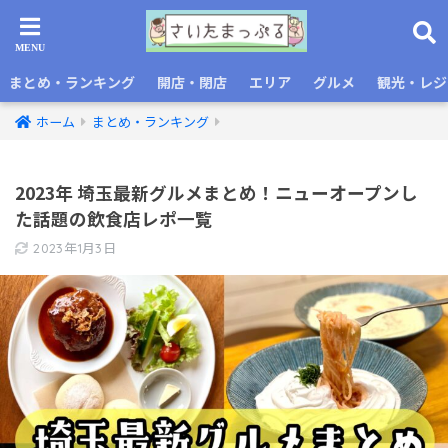
まとめ・ランキング
開店・閉店
エリア
グルメ
観光・レジ
ホーム
まとめ・ランキング
2023年 埼玉最新グルメまとめ！ニューオープンし
た話題の飲食店レポ一覧
2023年1月3日