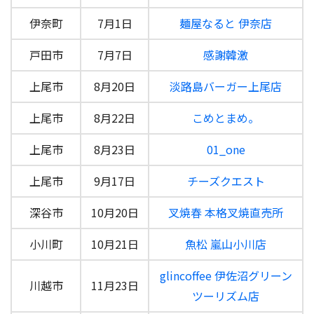
伊奈町
7月1日
麺屋なると 伊奈店
戸田市
7月7日
感謝韓激
上尾市
8月20日
淡路島バーガー上尾店
上尾市
8月22日
こめとまめ。
上尾市
8月23日
01_one
上尾市
9月17日
チーズクエスト
深谷市
10月20日
叉焼春 本格叉焼直売所
小川町
10月21日
魚松 嵐山小川店
glincoffee 伊佐沼グリーン
川越市
11月23日
ツーリズム店